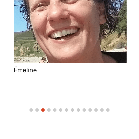
Émeline
Ér