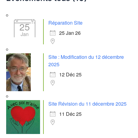
e
r
c
Réparation Site
25
h
e
25 Jan 26
Jan
r
:
Site : Modification du 12 décembre
2025
12 Déc 25
Site Révision du 11 décembre 2025
11 Déc 25