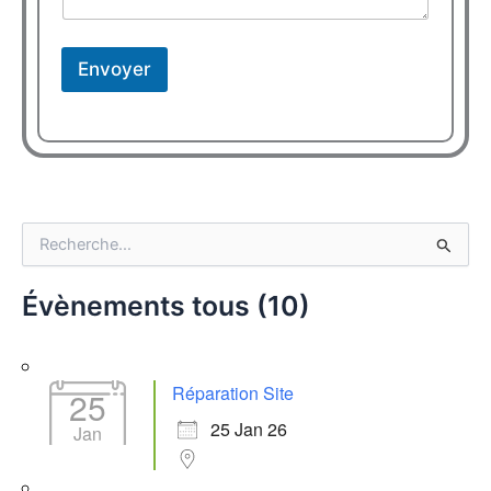
Envoyer
R
e
c
Évènements tous (10)
h
e
r
c
Réparation Site
25
h
e
25 Jan 26
Jan
r
: