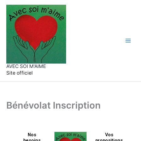
Aller
au
contenu
AVEC SOI M'AIME
Site officiel
Bénévolat Inscription
Nos
Vos
besoins
propositions