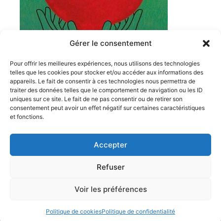
Gérer le consentement
Pour offrir les meilleures expériences, nous utilisons des technologies
telles que les cookies pour stocker et/ou accéder aux informations des
appareils. Le fait de consentir à ces technologies nous permettra de
traiter des données telles que le comportement de navigation ou les ID
1 Cours Moreau
uniques sur ce site. Le fait de ne pas consentir ou de retirer son
71000 Mâcon FRANCE
consentement peut avoir un effet négatif sur certaines caractéristiques
06 26 46 58 36
et fonctions.
avecsoimaime71@gmail.com
Accepter
>>> Facebook
>>> Instagram
Refuser
Copyright © 2026 AVEC SOI M'AIME | Propulsé par
Thème
Voir les préférences
WordPress Astra
Politique de cookies
Politique de confidentialité