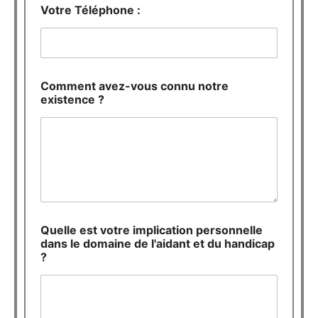
t
Votre Téléphone :
a
i
r
e
s
i
Comment avez-vous connu notre
m
existence ?
p
l
i
c
a
t
i
o
n
Quelle est votre implication personnelle
q
dans le domaine de l'aidant et du handicap
u
?
e
s
t
i
o