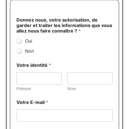
Donnez nous, votre autorisation, de
garder et traiter les informations que vous
allez nous faire connaître ?
*
Oui
Non
Votre identité
*
Prénom
Nom
c
Votre E-mail
*
o
m
m
e
n