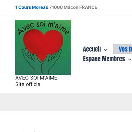
Aller
1 Cours Moreau
71000 Mâcon FRANCE
au
contenu
Accueil
Vos 
Espace Membres
AVEC SOI M'AIME
Site officiel