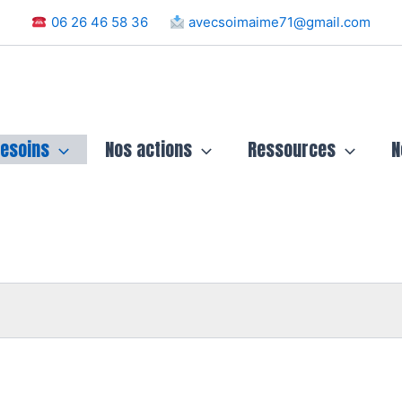
06 26 46 58 36
avecsoimaime71@gmail.com
besoins
Nos actions
Ressources
N