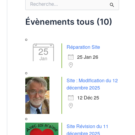
R
e
c
Évènements tous (10)
h
e
r
c
Réparation Site
h
25
e
25 Jan 26
Jan
r
:
Site : Modification du 12
décembre 2025
12 Déc 25
Site Révision du 11
décembre 2025