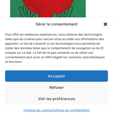
Gérer le consentement
Pour offrir les meilleures expériences, nous utilisons des technologies
telles que les cookies pour stocker et/ou accéder aux informations des
appareils. Le fait de consentir à ces technologies nous permettra de
traiter des données telles que le comportement de navigation ou les ID
1 Cours Moreau
uniques sur ce site. Le fait de ne pas consentir ou de retirer son
71000 Mâcon FRANCE
consentement peut avoir un effet négatif sur certaines caractéristiques
06 26 46 58 36
et fonctions.
avecsoimaime71@gmail.com
Accepter
>>> Facebook
>>> Instagram
Refuser
Copyright © 2026 AVEC SOI M'AIME | Propulsé par
Thème
Voir les préférences
WordPress Astra
Politique de cookies
Politique de confidentialité