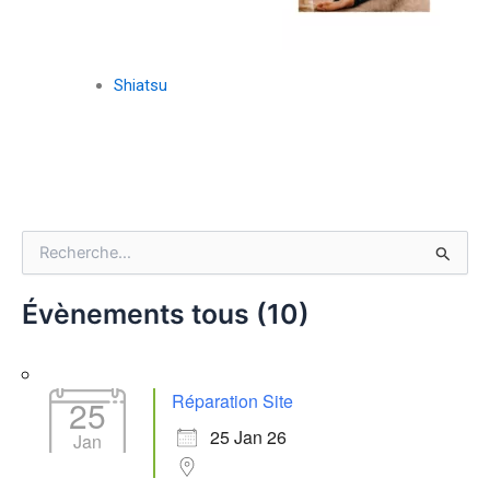
Shiatsu
R
e
c
Évènements tous (10)
h
e
r
c
Réparation Site
25
h
e
25 Jan 26
Jan
r