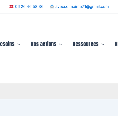
06 26 46 58 36
avecsoimaime71@gmail.com
besoins
Nos actions
Ressources
N