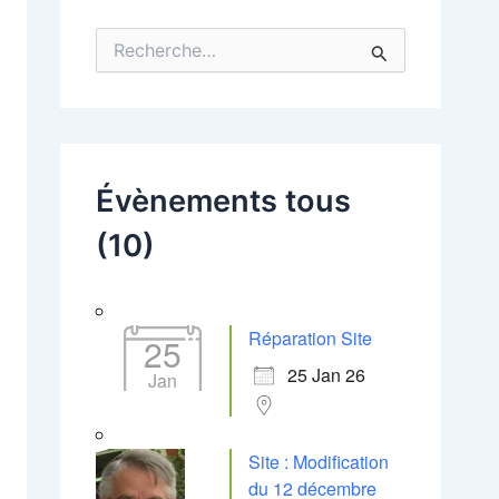
R
e
c
h
e
r
c
Évènements tous
h
e
(10)
r
:
Réparation Site
25
25 Jan 26
Jan
Site : Modification
du 12 décembre