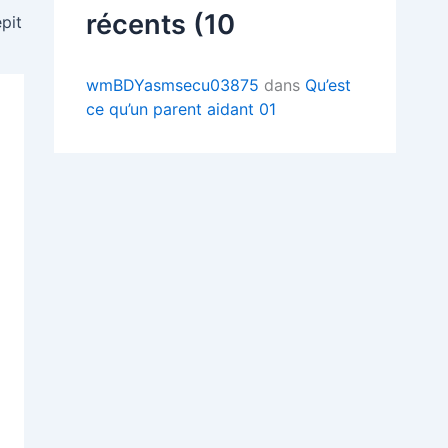
récents (10
épit
wmBDYasmsecu03875
dans
Qu’est
ce qu’un parent aidant 01