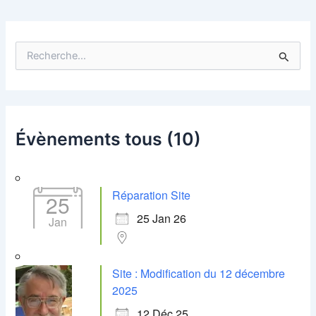
R
e
c
h
e
r
Évènements tous (10)
c
h
e
r
Réparation Site
25
:
25 Jan 26
Jan
Site : Modification du 12 décembre
2025
12 Déc 25